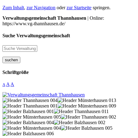
Zum Inhalt
,
zur Navigation
oder
zur Startseite
springen.
Verwaltungsgemeinschaft Thannhausen
| Online:
https://www.vg-thannhausen.de/
Suche Verwaltungsgemeinschaft
suchen
Schriftgröße
A
A
A