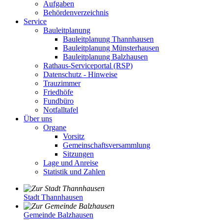
Aufgaben
Behördenverzeichnis
Service
Bauleitplanung
Bauleitplanung Thannhausen
Bauleitplanung Münsterhausen
Bauleitplanung Balzhausen
Rathaus-Serviceportal (RSP)
Datenschutz - Hinweise
Trauzimmer
Friedhöfe
Fundbüro
Notfalltafel
Über uns
Organe
Vorsitz
Gemeinschaftsversammlung
Sitzungen
Lage und Anreise
Statistik und Zahlen
Stadt Thannhausen
Gemeinde Balzhausen