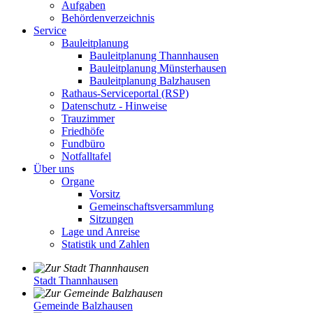
Aufgaben
Behördenverzeichnis
Service
Bauleitplanung
Bauleitplanung Thannhausen
Bauleitplanung Münsterhausen
Bauleitplanung Balzhausen
Rathaus-Serviceportal (RSP)
Datenschutz - Hinweise
Trauzimmer
Friedhöfe
Fundbüro
Notfalltafel
Über uns
Organe
Vorsitz
Gemeinschaftsversammlung
Sitzungen
Lage und Anreise
Statistik und Zahlen
Stadt Thannhausen
Gemeinde Balzhausen