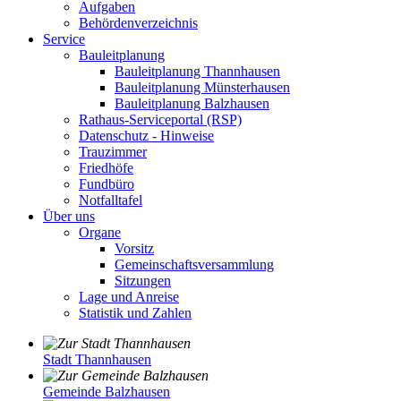
Aufgaben
Behördenverzeichnis
Service
Bauleitplanung
Bauleitplanung Thannhausen
Bauleitplanung Münsterhausen
Bauleitplanung Balzhausen
Rathaus-Serviceportal (RSP)
Datenschutz - Hinweise
Trauzimmer
Friedhöfe
Fundbüro
Notfalltafel
Über uns
Organe
Vorsitz
Gemeinschaftsversammlung
Sitzungen
Lage und Anreise
Statistik und Zahlen
Stadt Thannhausen
Gemeinde Balzhausen