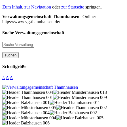
Zum Inhalt
,
zur Navigation
oder
zur Startseite
springen.
Verwaltungsgemeinschaft Thannhausen
| Online:
https://www.vg-thannhausen.de/
Suche Verwaltungsgemeinschaft
suchen
Schriftgröße
A
A
A