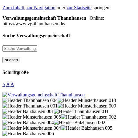
Zum Inhalt
,
zur Navigation
oder
zur Startseite
springen.
Verwaltungsgemeinschaft Thannhausen
| Online:
https://www.vg-thannhausen.de/
Suche Verwaltungsgemeinschaft
suchen
Schriftgröße
A
A
A