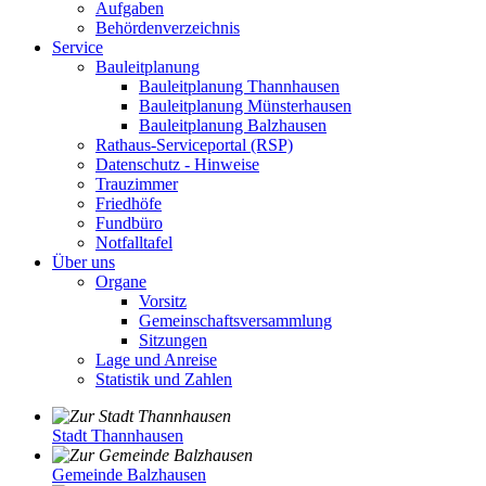
Aufgaben
Behördenverzeichnis
Service
Bauleitplanung
Bauleitplanung Thannhausen
Bauleitplanung Münsterhausen
Bauleitplanung Balzhausen
Rathaus-Serviceportal (RSP)
Datenschutz - Hinweise
Trauzimmer
Friedhöfe
Fundbüro
Notfalltafel
Über uns
Organe
Vorsitz
Gemeinschaftsversammlung
Sitzungen
Lage und Anreise
Statistik und Zahlen
Stadt Thannhausen
Gemeinde Balzhausen