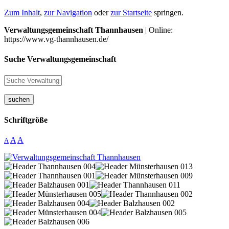
Zum Inhalt
,
zur Navigation
oder
zur Startseite
springen.
Verwaltungsgemeinschaft Thannhausen
| Online:
https://www.vg-thannhausen.de/
Suche Verwaltungsgemeinschaft
suchen
Schriftgröße
A
A
A