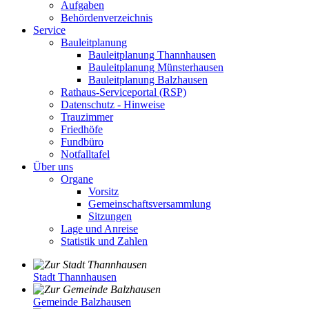
Aufgaben
Behördenverzeichnis
Service
Bauleitplanung
Bauleitplanung Thannhausen
Bauleitplanung Münsterhausen
Bauleitplanung Balzhausen
Rathaus-Serviceportal (RSP)
Datenschutz - Hinweise
Trauzimmer
Friedhöfe
Fundbüro
Notfalltafel
Über uns
Organe
Vorsitz
Gemeinschaftsversammlung
Sitzungen
Lage und Anreise
Statistik und Zahlen
Stadt Thannhausen
Gemeinde Balzhausen