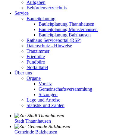
Aufgaben
Behördenverzeichnis
Service
Bauleitplanung
Bauleitplanung Thannhausen
Bauleitplanung Münsterhausen
Bauleitplanung Balzhausen
Rathaus-Serviceportal (RSP)
Datenschutz - Hinweise
Trauzimmer
Friedhöfe
Fundbüro
Notfalltafel
Über uns
Organe
Vorsitz
Gemeinschaftsversammlung
Sitzungen
Lage und Anreise
Statistik und Zahlen
Stadt Thannhausen
Gemeinde Balzhausen