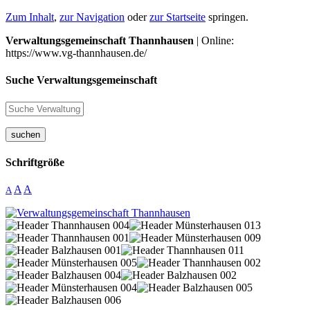
Zum Inhalt
,
zur Navigation
oder
zur Startseite
springen.
Verwaltungsgemeinschaft Thannhausen
| Online:
https://www.vg-thannhausen.de/
Suche Verwaltungsgemeinschaft
suchen
Schriftgröße
A
A
A