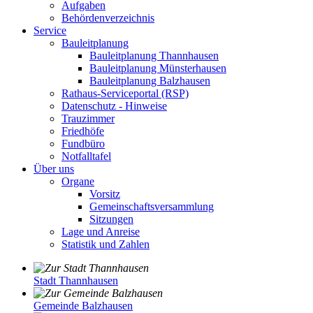
Aufgaben
Behördenverzeichnis
Service
Bauleitplanung
Bauleitplanung Thannhausen
Bauleitplanung Münsterhausen
Bauleitplanung Balzhausen
Rathaus-Serviceportal (RSP)
Datenschutz - Hinweise
Trauzimmer
Friedhöfe
Fundbüro
Notfalltafel
Über uns
Organe
Vorsitz
Gemeinschaftsversammlung
Sitzungen
Lage und Anreise
Statistik und Zahlen
Stadt Thannhausen
Gemeinde Balzhausen