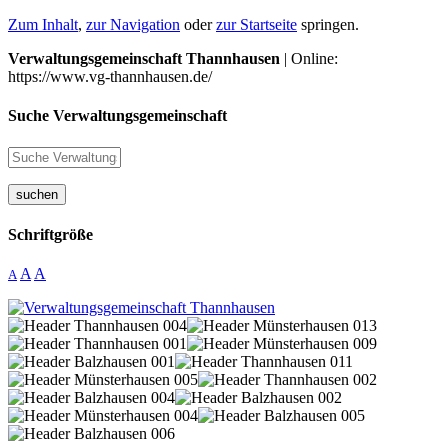
Zum Inhalt
,
zur Navigation
oder
zur Startseite
springen.
Verwaltungsgemeinschaft Thannhausen
| Online:
https://www.vg-thannhausen.de/
Suche Verwaltungsgemeinschaft
suchen
Schriftgröße
A
A
A