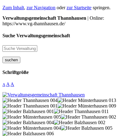
Zum Inhalt
,
zur Navigation
oder
zur Startseite
springen.
Verwaltungsgemeinschaft Thannhausen
| Online:
https://www.vg-thannhausen.de/
Suche Verwaltungsgemeinschaft
suchen
Schriftgröße
A
A
A