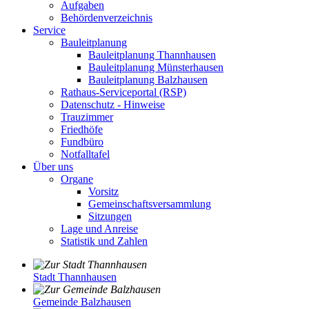
Aufgaben
Behördenverzeichnis
Service
Bauleitplanung
Bauleitplanung Thannhausen
Bauleitplanung Münsterhausen
Bauleitplanung Balzhausen
Rathaus-Serviceportal (RSP)
Datenschutz - Hinweise
Trauzimmer
Friedhöfe
Fundbüro
Notfalltafel
Über uns
Organe
Vorsitz
Gemeinschaftsversammlung
Sitzungen
Lage und Anreise
Statistik und Zahlen
Stadt Thannhausen
Gemeinde Balzhausen