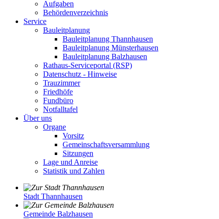
Aufgaben
Behördenverzeichnis
Service
Bauleitplanung
Bauleitplanung Thannhausen
Bauleitplanung Münsterhausen
Bauleitplanung Balzhausen
Rathaus-Serviceportal (RSP)
Datenschutz - Hinweise
Trauzimmer
Friedhöfe
Fundbüro
Notfalltafel
Über uns
Organe
Vorsitz
Gemeinschaftsversammlung
Sitzungen
Lage und Anreise
Statistik und Zahlen
Stadt Thannhausen
Gemeinde Balzhausen