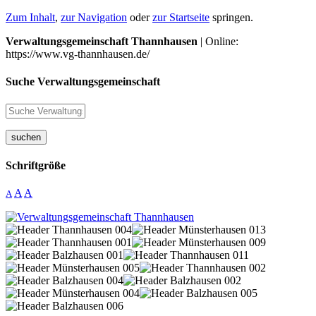
Zum Inhalt
,
zur Navigation
oder
zur Startseite
springen.
Verwaltungsgemeinschaft Thannhausen
| Online:
https://www.vg-thannhausen.de/
Suche Verwaltungsgemeinschaft
suchen
Schriftgröße
A
A
A