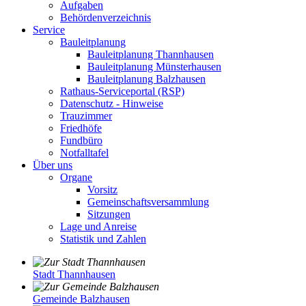
Aufgaben
Behördenverzeichnis
Service
Bauleitplanung
Bauleitplanung Thannhausen
Bauleitplanung Münsterhausen
Bauleitplanung Balzhausen
Rathaus-Serviceportal (RSP)
Datenschutz - Hinweise
Trauzimmer
Friedhöfe
Fundbüro
Notfalltafel
Über uns
Organe
Vorsitz
Gemeinschaftsversammlung
Sitzungen
Lage und Anreise
Statistik und Zahlen
Stadt Thannhausen
Gemeinde Balzhausen