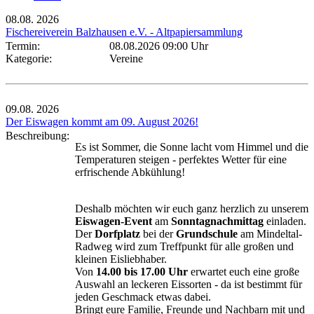
08.08.
2026
Fischereiverein Balzhausen e.V. - Altpapiersammlung
Termin:
08.08.2026 09:00 Uhr
Kategorie:
Vereine
09.08.
2026
Der Eiswagen kommt am 09. August 2026!
Beschreibung:
Es ist Sommer, die Sonne lacht vom Himmel und die
Temperaturen steigen - perfektes Wetter für eine
erfrischende Abkühlung!
Deshalb möchten wir euch ganz herzlich zu unserem
Eiswagen-Event
am
Sonntagnachmittag
einladen.
Der
Dorfplatz
bei der
Grundschule
am Mindeltal-
Radweg wird zum Treffpunkt für alle großen und
kleinen Eisliebhaber.
Von
14.00 bis 17.00 Uhr
erwartet euch eine große
Auswahl an leckeren Eissorten - da ist bestimmt für
jeden Geschmack etwas dabei.
Bringt eure Familie, Freunde und Nachbarn mit und