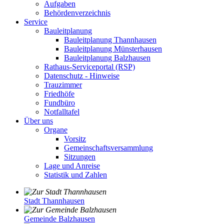
Aufgaben
Behördenverzeichnis
Service
Bauleitplanung
Bauleitplanung Thannhausen
Bauleitplanung Münsterhausen
Bauleitplanung Balzhausen
Rathaus-Serviceportal (RSP)
Datenschutz - Hinweise
Trauzimmer
Friedhöfe
Fundbüro
Notfalltafel
Über uns
Organe
Vorsitz
Gemeinschaftsversammlung
Sitzungen
Lage und Anreise
Statistik und Zahlen
Stadt Thannhausen
Gemeinde Balzhausen