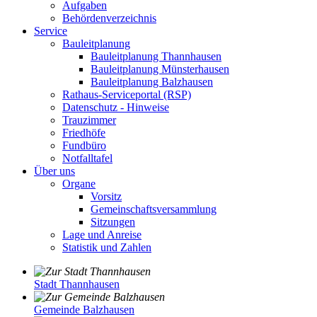
Aufgaben
Behördenverzeichnis
Service
Bauleitplanung
Bauleitplanung Thannhausen
Bauleitplanung Münsterhausen
Bauleitplanung Balzhausen
Rathaus-Serviceportal (RSP)
Datenschutz - Hinweise
Trauzimmer
Friedhöfe
Fundbüro
Notfalltafel
Über uns
Organe
Vorsitz
Gemeinschaftsversammlung
Sitzungen
Lage und Anreise
Statistik und Zahlen
Stadt Thannhausen
Gemeinde Balzhausen