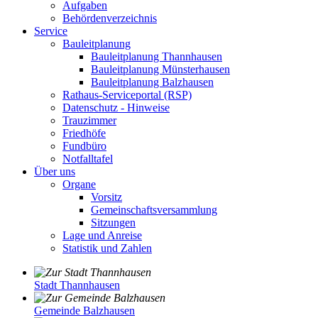
Aufgaben
Behördenverzeichnis
Service
Bauleitplanung
Bauleitplanung Thannhausen
Bauleitplanung Münsterhausen
Bauleitplanung Balzhausen
Rathaus-Serviceportal (RSP)
Datenschutz - Hinweise
Trauzimmer
Friedhöfe
Fundbüro
Notfalltafel
Über uns
Organe
Vorsitz
Gemeinschaftsversammlung
Sitzungen
Lage und Anreise
Statistik und Zahlen
Stadt Thannhausen
Gemeinde Balzhausen