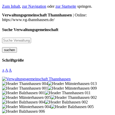
Zum Inhalt
,
zur Navigation
oder
zur Startseite
springen.
Verwaltungsgemeinschaft Thannhausen
| Online:
https://www.vg-thannhausen.de/
Suche Verwaltungsgemeinschaft
suchen
Schriftgröße
A
A
A