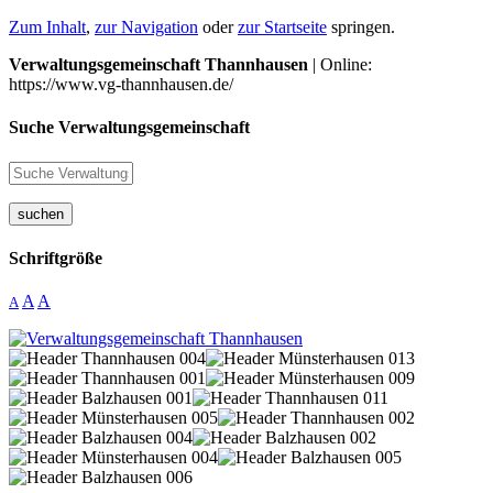
Zum Inhalt
,
zur Navigation
oder
zur Startseite
springen.
Verwaltungsgemeinschaft Thannhausen
| Online:
https://www.vg-thannhausen.de/
Suche Verwaltungsgemeinschaft
suchen
Schriftgröße
A
A
A