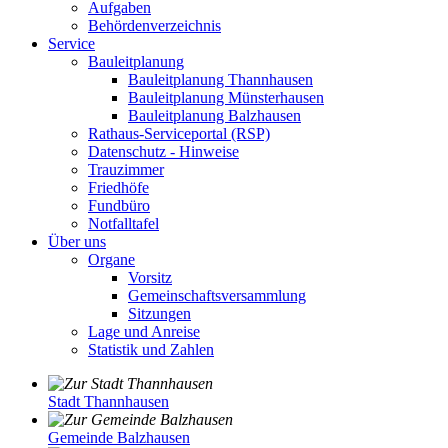
Aufgaben
Behördenverzeichnis
Service
Bauleitplanung
Bauleitplanung Thannhausen
Bauleitplanung Münsterhausen
Bauleitplanung Balzhausen
Rathaus-Serviceportal (RSP)
Datenschutz - Hinweise
Trauzimmer
Friedhöfe
Fundbüro
Notfalltafel
Über uns
Organe
Vorsitz
Gemeinschaftsversammlung
Sitzungen
Lage und Anreise
Statistik und Zahlen
Stadt Thannhausen
Gemeinde Balzhausen