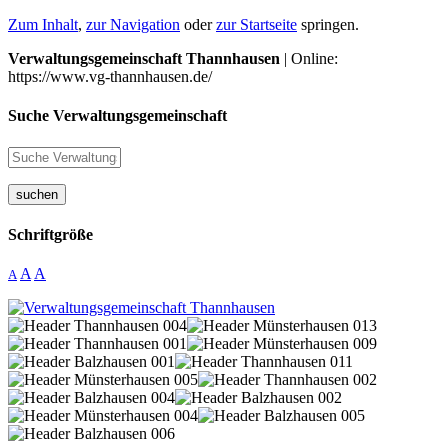
Zum Inhalt
,
zur Navigation
oder
zur Startseite
springen.
Verwaltungsgemeinschaft Thannhausen
| Online:
https://www.vg-thannhausen.de/
Suche Verwaltungsgemeinschaft
suchen
Schriftgröße
A
A
A