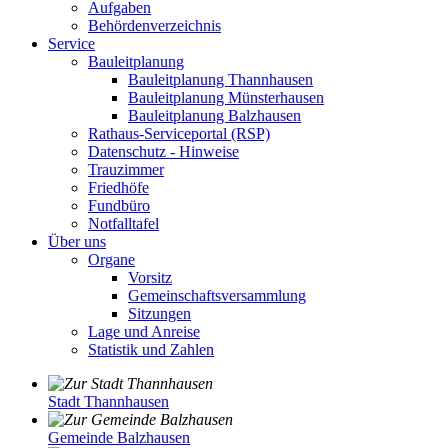
Aufgaben
Behördenverzeichnis
Service
Bauleitplanung
Bauleitplanung Thannhausen
Bauleitplanung Münsterhausen
Bauleitplanung Balzhausen
Rathaus-Serviceportal (RSP)
Datenschutz - Hinweise
Trauzimmer
Friedhöfe
Fundbüro
Notfalltafel
Über uns
Organe
Vorsitz
Gemeinschaftsversammlung
Sitzungen
Lage und Anreise
Statistik und Zahlen
Stadt Thannhausen
Gemeinde Balzhausen