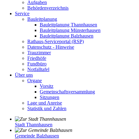
Aufgaben
Behördenverzeichnis
Service
Bauleitplanung
Bauleitplanung Thannhausen
Bauleitplanung Münsterhausen
Bauleitplanung Balzhausen
Rathaus-Serviceportal (RSP)
Datenschutz - Hinweise
Trauzimmer
Friedhöfe
Fundbüro
Notfalltafel
Über uns
Organe
Vorsitz
Gemeinschaftsversammlung
Sitzungen
Lage und Anreise
Statistik und Zahlen
Stadt Thannhausen
Gemeinde Balzhausen