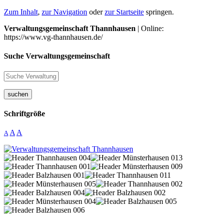
Zum Inhalt
,
zur Navigation
oder
zur Startseite
springen.
Verwaltungsgemeinschaft Thannhausen
| Online:
https://www.vg-thannhausen.de/
Suche Verwaltungsgemeinschaft
suchen
Schriftgröße
A
A
A