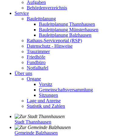
Aufgaben
Behördenverzeichnis
Service
Bauleitplanung
Bauleitplanung Thannhausen
Bauleitplanung Münsterhausen
Bauleitplanung Balzhausen
Rathaus-Serviceportal (RSP)
Datenschutz - Hinweise
Trauzimmer
Friedhöfe
Fundbüro
Notfalltafel
Über uns
Organe
Vorsitz
Gemeinschaftsversammlung
Sitzungen
Lage und Anreise
Statistik und Zahlen
Stadt Thannhausen
Gemeinde Balzhausen