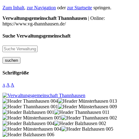
Zum Inhalt
,
zur Navigation
oder
zur Startseite
springen.
Verwaltungsgemeinschaft Thannhausen
| Online:
https://www.vg-thannhausen.de/
Suche Verwaltungsgemeinschaft
suchen
Schriftgröße
A
A
A