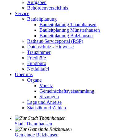
Aufgaben
Behördenverzeichnis
Service
Bauleitplanung
Bauleitplanung Thannhausen
Bauleitplanung Münsterhausen
Bauleitplanung Balzhausen
Rathaus-Serviceportal (RSP)
Datenschutz - Hinweise
Trauzimmer
Friedhöfe
Fundbüro
Notfalltafel
Über uns
Organe
Vorsitz
Gemeinschaftsversammlung
Sitzungen
Lage und Anreise
Statistik und Zahlen
Stadt Thannhausen
Gemeinde Balzhausen