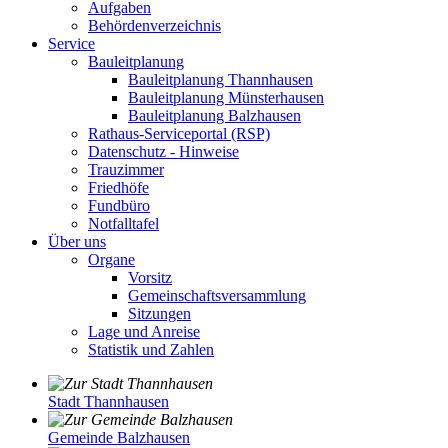
Aufgaben
Behördenverzeichnis
Service
Bauleitplanung
Bauleitplanung Thannhausen
Bauleitplanung Münsterhausen
Bauleitplanung Balzhausen
Rathaus-Serviceportal (RSP)
Datenschutz - Hinweise
Trauzimmer
Friedhöfe
Fundbüro
Notfalltafel
Über uns
Organe
Vorsitz
Gemeinschaftsversammlung
Sitzungen
Lage und Anreise
Statistik und Zahlen
Stadt Thannhausen
Gemeinde Balzhausen