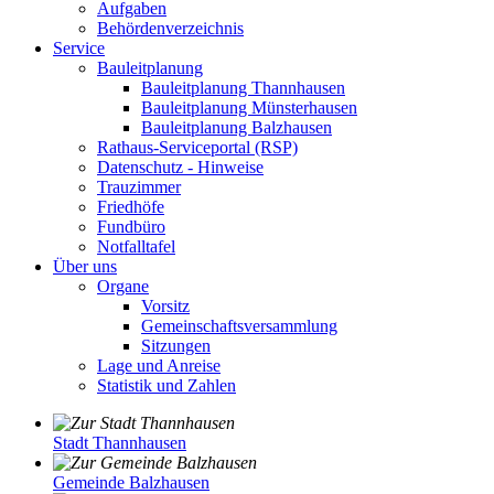
Aufgaben
Behördenverzeichnis
Service
Bauleitplanung
Bauleitplanung Thannhausen
Bauleitplanung Münsterhausen
Bauleitplanung Balzhausen
Rathaus-Serviceportal (RSP)
Datenschutz - Hinweise
Trauzimmer
Friedhöfe
Fundbüro
Notfalltafel
Über uns
Organe
Vorsitz
Gemeinschaftsversammlung
Sitzungen
Lage und Anreise
Statistik und Zahlen
Stadt Thannhausen
Gemeinde Balzhausen