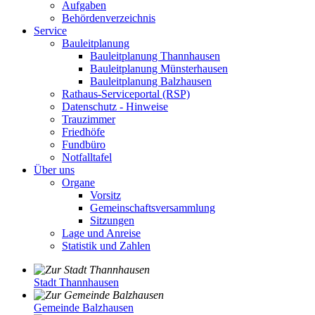
Aufgaben
Behördenverzeichnis
Service
Bauleitplanung
Bauleitplanung Thannhausen
Bauleitplanung Münsterhausen
Bauleitplanung Balzhausen
Rathaus-Serviceportal (RSP)
Datenschutz - Hinweise
Trauzimmer
Friedhöfe
Fundbüro
Notfalltafel
Über uns
Organe
Vorsitz
Gemeinschaftsversammlung
Sitzungen
Lage und Anreise
Statistik und Zahlen
Stadt Thannhausen
Gemeinde Balzhausen