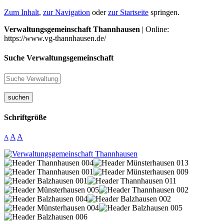
Zum Inhalt
,
zur Navigation
oder
zur Startseite
springen.
Verwaltungsgemeinschaft Thannhausen
| Online:
https://www.vg-thannhausen.de/
Suche Verwaltungsgemeinschaft
suchen
Schriftgröße
A
A
A