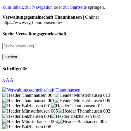
Zum Inhalt
,
zur Navigation
oder
zur Startseite
springen.
Verwaltungsgemeinschaft Thannhausen
| Online:
https://www.vg-thannhausen.de/
Suche Verwaltungsgemeinschaft
suchen
Schriftgröße
A
A
A