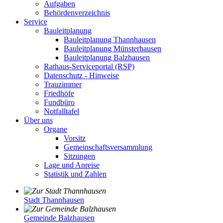
Aufgaben
Behördenverzeichnis
Service
Bauleitplanung
Bauleitplanung Thannhausen
Bauleitplanung Münsterhausen
Bauleitplanung Balzhausen
Rathaus-Serviceportal (RSP)
Datenschutz - Hinweise
Trauzimmer
Friedhöfe
Fundbüro
Notfalltafel
Über uns
Organe
Vorsitz
Gemeinschaftsversammlung
Sitzungen
Lage und Anreise
Statistik und Zahlen
Stadt Thannhausen
Gemeinde Balzhausen