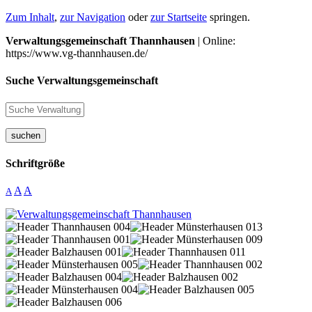
Zum Inhalt
,
zur Navigation
oder
zur Startseite
springen.
Verwaltungsgemeinschaft Thannhausen
| Online:
https://www.vg-thannhausen.de/
Suche Verwaltungsgemeinschaft
suchen
Schriftgröße
A
A
A