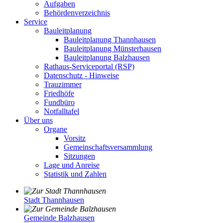
Aufgaben
Behördenverzeichnis
Service
Bauleitplanung
Bauleitplanung Thannhausen
Bauleitplanung Münsterhausen
Bauleitplanung Balzhausen
Rathaus-Serviceportal (RSP)
Datenschutz - Hinweise
Trauzimmer
Friedhöfe
Fundbüro
Notfalltafel
Über uns
Organe
Vorsitz
Gemeinschaftsversammlung
Sitzungen
Lage und Anreise
Statistik und Zahlen
Stadt Thannhausen
Gemeinde Balzhausen