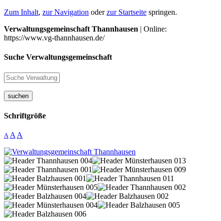
Zum Inhalt
,
zur Navigation
oder
zur Startseite
springen.
Verwaltungsgemeinschaft Thannhausen
| Online:
https://www.vg-thannhausen.de/
Suche Verwaltungsgemeinschaft
suchen
Schriftgröße
A
A
A