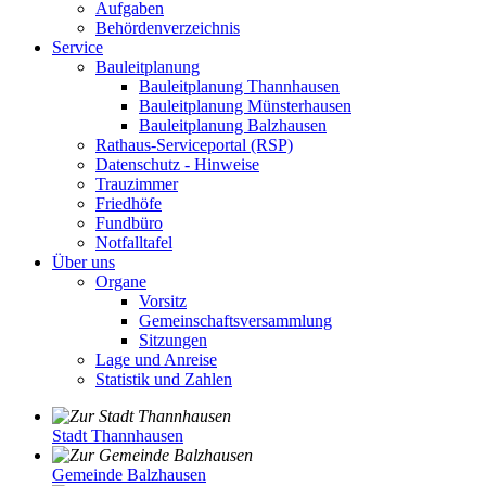
Aufgaben
Behördenverzeichnis
Service
Bauleitplanung
Bauleitplanung Thannhausen
Bauleitplanung Münsterhausen
Bauleitplanung Balzhausen
Rathaus-Serviceportal (RSP)
Datenschutz - Hinweise
Trauzimmer
Friedhöfe
Fundbüro
Notfalltafel
Über uns
Organe
Vorsitz
Gemeinschaftsversammlung
Sitzungen
Lage und Anreise
Statistik und Zahlen
Stadt Thannhausen
Gemeinde Balzhausen