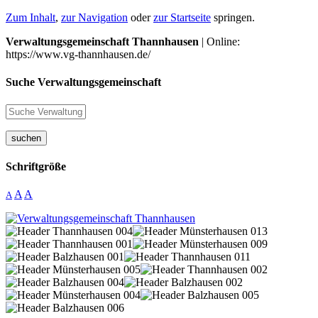
Zum Inhalt
,
zur Navigation
oder
zur Startseite
springen.
Verwaltungsgemeinschaft Thannhausen
| Online:
https://www.vg-thannhausen.de/
Suche Verwaltungsgemeinschaft
suchen
Schriftgröße
A
A
A