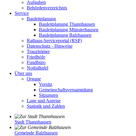
Aufgaben
Behördenverzeichnis
Service
Bauleitplanung
Bauleitplanung Thannhausen
Bauleitplanung Münsterhausen
Bauleitplanung Balzhausen
Rathaus-Serviceportal (RSP)
Datenschutz - Hinweise
Trauzimmer
Friedhöfe
Fundbüro
Notfalltafel
Über uns
Organe
Vorsitz
Gemeinschaftsversammlung
Sitzungen
Lage und Anreise
Statistik und Zahlen
Stadt Thannhausen
Gemeinde Balzhausen