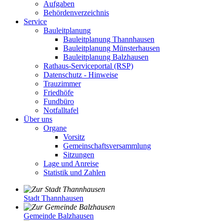
Aufgaben
Behördenverzeichnis
Service
Bauleitplanung
Bauleitplanung Thannhausen
Bauleitplanung Münsterhausen
Bauleitplanung Balzhausen
Rathaus-Serviceportal (RSP)
Datenschutz - Hinweise
Trauzimmer
Friedhöfe
Fundbüro
Notfalltafel
Über uns
Organe
Vorsitz
Gemeinschaftsversammlung
Sitzungen
Lage und Anreise
Statistik und Zahlen
Stadt Thannhausen
Gemeinde Balzhausen