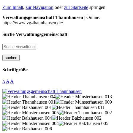
Zum Inhalt
,
zur Navigation
oder
zur Startseite
springen.
Verwaltungsgemeinschaft Thannhausen
| Online:
https://www.vg-thannhausen.de/
Suche Verwaltungsgemeinschaft
suchen
Schriftgröße
A
A
A