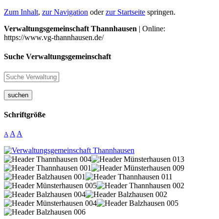
Zum Inhalt
,
zur Navigation
oder
zur Startseite
springen.
Verwaltungsgemeinschaft Thannhausen
| Online:
https://www.vg-thannhausen.de/
Suche Verwaltungsgemeinschaft
suchen
Schriftgröße
A
A
A