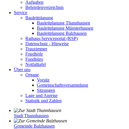
Aufgaben
Behördenverzeichnis
Service
Bauleitplanung
Bauleitplanung Thannhausen
Bauleitplanung Münsterhausen
Bauleitplanung Balzhausen
Rathaus-Serviceportal (RSP)
Datenschutz - Hinweise
Trauzimmer
Friedhöfe
Fundbüro
Notfalltafel
Über uns
Organe
Vorsitz
Gemeinschaftsversammlung
Sitzungen
Lage und Anreise
Statistik und Zahlen
Stadt Thannhausen
Gemeinde Balzhausen