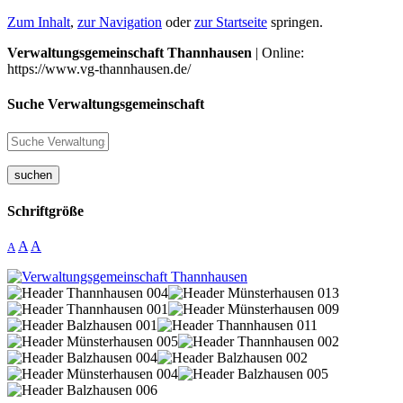
Zum Inhalt
,
zur Navigation
oder
zur Startseite
springen.
Verwaltungsgemeinschaft Thannhausen
| Online:
https://www.vg-thannhausen.de/
Suche Verwaltungsgemeinschaft
suchen
Schriftgröße
A
A
A