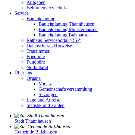
Aufgaben
Behördenverzeichnis
Service
Bauleitplanung
Bauleitplanung Thannhausen
Bauleitplanung Münsterhausen
Bauleitplanung Balzhausen
Rathaus-Serviceportal (RSP)
Datenschutz - Hinweise
Trauzimmer
Friedhöfe
Fundbüro
Notfalltafel
Über uns
Organe
Vorsitz
Gemeinschaftsversammlung
Sitzungen
Lage und Anreise
Statistik und Zahlen
Stadt Thannhausen
Gemeinde Balzhausen