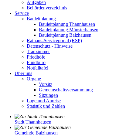
Aufgaben
Behördenverzeichnis
Service
Bauleitplanung
Bauleitplanung Thannhausen
Bauleitplanung Münsterhausen
Bauleitplanung Balzhausen
Rathaus-Serviceportal (RSP)
Datenschutz - Hinweise
Trauzimmer
Friedhöfe
Fundbüro
Notfalltafel
Über uns
Organe
Vorsitz
Gemeinschaftsversammlung
Sitzungen
Lage und Anreise
Statistik und Zahlen
Stadt Thannhausen
Gemeinde Balzhausen