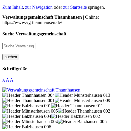
Zum Inhalt
,
zur Navigation
oder
zur Startseite
springen.
Verwaltungsgemeinschaft Thannhausen
| Online:
https://www.vg-thannhausen.de/
Suche Verwaltungsgemeinschaft
suchen
Schriftgröße
A
A
A