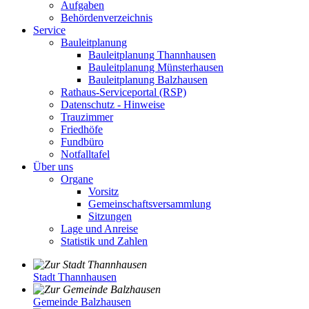
Aufgaben
Behördenverzeichnis
Service
Bauleitplanung
Bauleitplanung Thannhausen
Bauleitplanung Münsterhausen
Bauleitplanung Balzhausen
Rathaus-Serviceportal (RSP)
Datenschutz - Hinweise
Trauzimmer
Friedhöfe
Fundbüro
Notfalltafel
Über uns
Organe
Vorsitz
Gemeinschaftsversammlung
Sitzungen
Lage und Anreise
Statistik und Zahlen
Stadt Thannhausen
Gemeinde Balzhausen