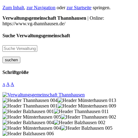
Zum Inhalt
,
zur Navigation
oder
zur Startseite
springen.
Verwaltungsgemeinschaft Thannhausen
| Online:
https://www.vg-thannhausen.de/
Suche Verwaltungsgemeinschaft
suchen
Schriftgröße
A
A
A