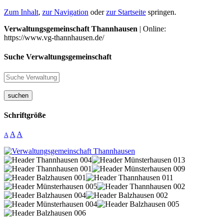
Zum Inhalt
,
zur Navigation
oder
zur Startseite
springen.
Verwaltungsgemeinschaft Thannhausen
| Online:
https://www.vg-thannhausen.de/
Suche Verwaltungsgemeinschaft
suchen
Schriftgröße
A
A
A