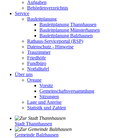
Aufgaben
Behördenverzeichnis
Service
Bauleitplanung
Bauleitplanung Thannhausen
Bauleitplanung Münsterhausen
Bauleitplanung Balzhausen
Rathaus-Serviceportal (RSP)
Datenschutz - Hinweise
Trauzimmer
Friedhöfe
Fundbüro
Notfalltafel
Über uns
Organe
Vorsitz
Gemeinschaftsversammlung
Sitzungen
Lage und Anreise
Statistik und Zahlen
Stadt Thannhausen
Gemeinde Balzhausen