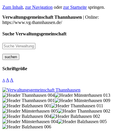
Zum Inhalt
,
zur Navigation
oder
zur Startseite
springen.
Verwaltungsgemeinschaft Thannhausen
| Online:
https://www.vg-thannhausen.de/
Suche Verwaltungsgemeinschaft
suchen
Schriftgröße
A
A
A