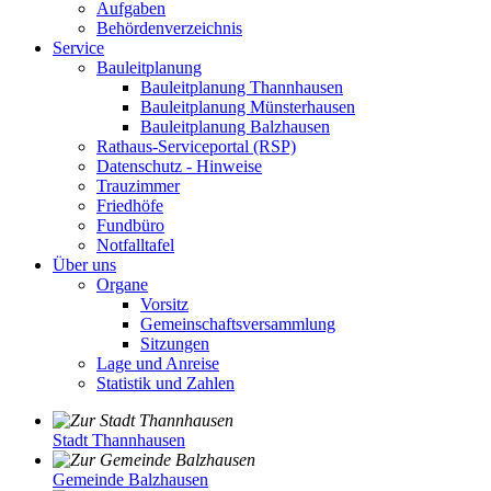
Aufgaben
Behördenverzeichnis
Service
Bauleitplanung
Bauleitplanung Thannhausen
Bauleitplanung Münsterhausen
Bauleitplanung Balzhausen
Rathaus-Serviceportal (RSP)
Datenschutz - Hinweise
Trauzimmer
Friedhöfe
Fundbüro
Notfalltafel
Über uns
Organe
Vorsitz
Gemeinschaftsversammlung
Sitzungen
Lage und Anreise
Statistik und Zahlen
Stadt Thannhausen
Gemeinde Balzhausen