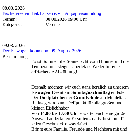
08.08.
2026
Fischereiverein Balzhausen e.V. - Altpapiersammlung
Termin:
08.08.2026 09:00 Uhr
Kategorie:
Vereine
09.08.
2026
Der Eiswagen kommt am 09. August 2026!
Beschreibung:
Es ist Sommer, die Sonne lacht vom Himmel und die
Temperaturen steigen - perfektes Wetter für eine
erfrischende Abkühlung!
Deshalb möchten wir euch ganz herzlich zu unserem
Eiswagen-Event
am
Sonntagnachmittag
einladen.
Der
Dorfplatz
bei der
Grundschule
am Mindeltal-
Radweg wird zum Treffpunkt für alle großen und
kleinen Eisliebhaber.
Von
14.00 bis 17.00 Uhr
erwartet euch eine große
Auswahl an leckeren Eissorten - da ist bestimmt für
jeden Geschmack etwas dabei.
Bringt eure Familie, Freunde und Nachbarn mit und