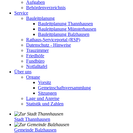
Aufgaben
Behördenverzeichnis
Service
Bauleitplanung
Bauleitplanung Thannhausen
Bauleitplanung Münsterhausen
Bauleitplanung Balzhausen
Rathaus-Serviceportal (RSP)
Datenschutz - Hinweise
Trauzimmer
Friedhöfe
Fundbüro
Notfalltafel
Über uns
Organe
Vorsitz
Gemeinschaftsversammlung
Sitzungen
Lage und Anreise
Statistik und Zahlen
Stadt Thannhausen
Gemeinde Balzhausen