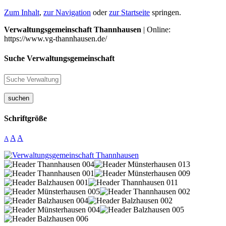
Zum Inhalt
,
zur Navigation
oder
zur Startseite
springen.
Verwaltungsgemeinschaft Thannhausen
| Online:
https://www.vg-thannhausen.de/
Suche Verwaltungsgemeinschaft
suchen
Schriftgröße
A
A
A