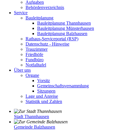
Aufgaben
Behördenverzeichnis
Service
Bauleitplanung
Bauleitplanung Thannhausen
Bauleitplanung Münsterhausen
Bauleitplanung Balzhausen
Rathaus-Serviceportal (RSP)
Datenschutz - Hinweise
Trauzimmer
Friedhöfe
Fundbüro
Notfalltafel
Über uns
Organe
Vorsitz
Gemeinschaftsversammlung
Sitzungen
Lage und Anreise
Statistik und Zahlen
Stadt Thannhausen
Gemeinde Balzhausen