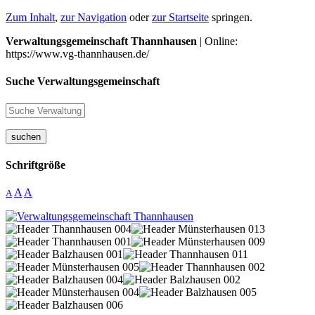
Zum Inhalt
,
zur Navigation
oder
zur Startseite
springen.
Verwaltungsgemeinschaft Thannhausen
| Online:
https://www.vg-thannhausen.de/
Suche Verwaltungsgemeinschaft
suchen
Schriftgröße
A
A
A