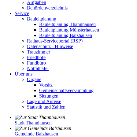
Aufgaben
Behördenverzeichnis
Service
Bauleitplanung
Bauleitplanung Thannhausen
Bauleitplanung Münsterhausen
Bauleitplanung Balzhausen
Rathaus-Serviceportal (RSP)
Datenschutz - Hinweise
Trauzimmer
Friedhöfe
Fundbüro
Notfalltafel
Über uns
Organe
Vorsitz
Gemeinschaftsversammlung
Sitzungen
Lage und Anreise
Statistik und Zahlen
Stadt Thannhausen
Gemeinde Balzhausen