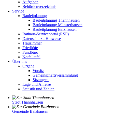
Aufgaben
Behördenverzeichnis
Service
Bauleitplanung
Bauleitplanung Thannhausen
Bauleitplanung Münsterhausen
Bauleitplanung Balzhausen
Rathaus-Serviceportal (RSP)
Datenschutz - Hinweise
Trauzimmer
Friedhöfe
Fundbüro
Notfalltafel
Über uns
Organe
Vorsitz
Gemeinschaftsversammlung
Sitzungen
Lage und Anreise
Statistik und Zahlen
Stadt Thannhausen
Gemeinde Balzhausen