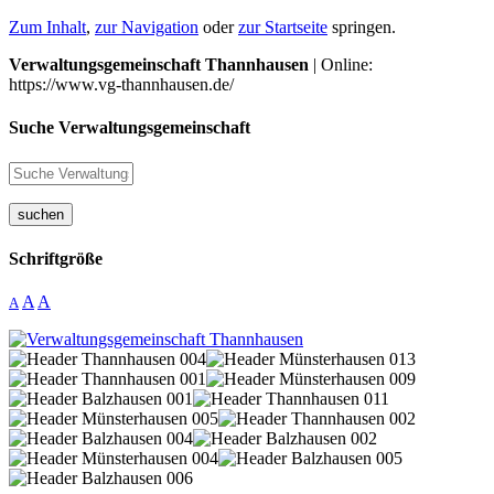
Zum Inhalt
,
zur Navigation
oder
zur Startseite
springen.
Verwaltungsgemeinschaft Thannhausen
| Online:
https://www.vg-thannhausen.de/
Suche Verwaltungsgemeinschaft
suchen
Schriftgröße
A
A
A