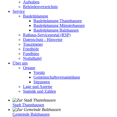
Aufgaben
Behördenverzeichnis
Service
Bauleitplanung
Bauleitplanung Thannhausen
Bauleitplanung Münsterhausen
Bauleitplanung Balzhausen
Rathaus-Serviceportal (RSP)
Datenschutz - Hinweise
Trauzimmer
Friedhöfe
Fundbüro
Notfalltafel
Über uns
Organe
Vorsitz
Gemeinschaftsversammlung
Sitzungen
Lage und Anreise
Statistik und Zahlen
Stadt Thannhausen
Gemeinde Balzhausen