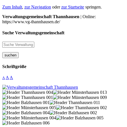
Zum Inhalt
,
zur Navigation
oder
zur Startseite
springen.
Verwaltungsgemeinschaft Thannhausen
| Online:
https://www.vg-thannhausen.de/
Suche Verwaltungsgemeinschaft
suchen
Schriftgröße
A
A
A