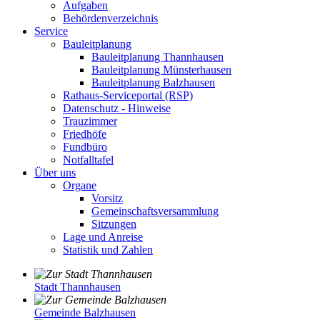
Aufgaben
Behördenverzeichnis
Service
Bauleitplanung
Bauleitplanung Thannhausen
Bauleitplanung Münsterhausen
Bauleitplanung Balzhausen
Rathaus-Serviceportal (RSP)
Datenschutz - Hinweise
Trauzimmer
Friedhöfe
Fundbüro
Notfalltafel
Über uns
Organe
Vorsitz
Gemeinschaftsversammlung
Sitzungen
Lage und Anreise
Statistik und Zahlen
Stadt Thannhausen
Gemeinde Balzhausen