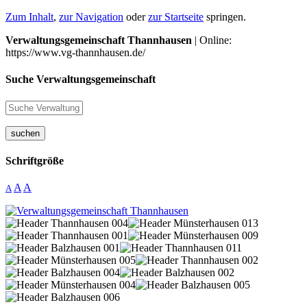
Zum Inhalt
,
zur Navigation
oder
zur Startseite
springen.
Verwaltungsgemeinschaft Thannhausen
| Online:
https://www.vg-thannhausen.de/
Suche Verwaltungsgemeinschaft
suchen
Schriftgröße
A
A
A