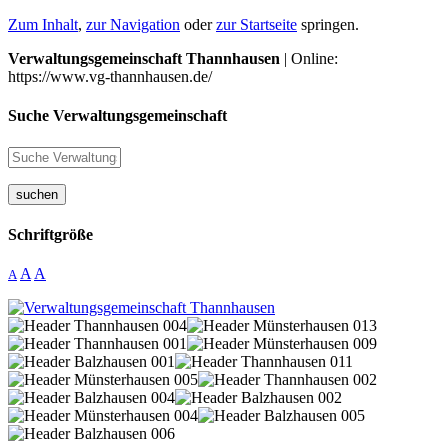
Zum Inhalt
,
zur Navigation
oder
zur Startseite
springen.
Verwaltungsgemeinschaft Thannhausen
| Online:
https://www.vg-thannhausen.de/
Suche Verwaltungsgemeinschaft
suchen
Schriftgröße
A
A
A