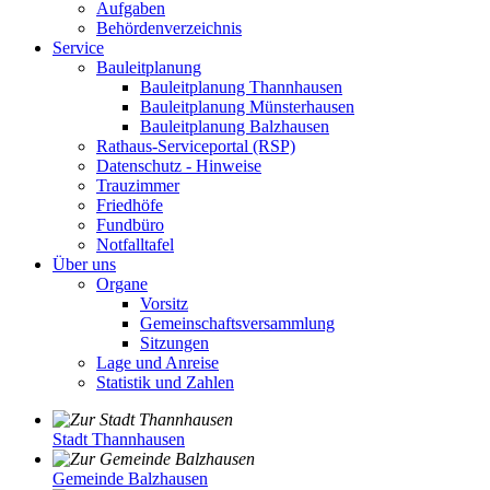
Aufgaben
Behördenverzeichnis
Service
Bauleitplanung
Bauleitplanung Thannhausen
Bauleitplanung Münsterhausen
Bauleitplanung Balzhausen
Rathaus-Serviceportal (RSP)
Datenschutz - Hinweise
Trauzimmer
Friedhöfe
Fundbüro
Notfalltafel
Über uns
Organe
Vorsitz
Gemeinschaftsversammlung
Sitzungen
Lage und Anreise
Statistik und Zahlen
Stadt Thannhausen
Gemeinde Balzhausen