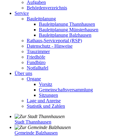
Aufgaben
Behördenverzeichnis
Service
Bauleitplanung
Bauleitplanung Thannhausen
Bauleitplanung Münsterhausen
Bauleitplanung Balzhausen
Rathaus-Serviceportal (RSP)
Datenschutz - Hinweise
Trauzimmer
Friedhöfe
Fundbüro
Notfalltafel
Über uns
Organe
Vorsitz
Gemeinschaftsversammlung
Sitzungen
Lage und Anreise
Statistik und Zahlen
Stadt Thannhausen
Gemeinde Balzhausen