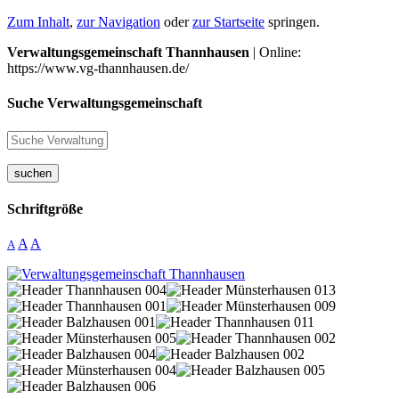
Zum Inhalt
,
zur Navigation
oder
zur Startseite
springen.
Verwaltungsgemeinschaft Thannhausen
| Online:
https://www.vg-thannhausen.de/
Suche Verwaltungsgemeinschaft
suchen
Schriftgröße
A
A
A