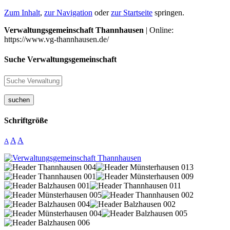
Zum Inhalt
,
zur Navigation
oder
zur Startseite
springen.
Verwaltungsgemeinschaft Thannhausen
| Online:
https://www.vg-thannhausen.de/
Suche Verwaltungsgemeinschaft
suchen
Schriftgröße
A
A
A