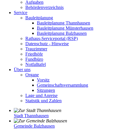
Aufgaben
Behördenverzeichnis
Service
Bauleitplanung
Bauleitplanung Thannhausen
Bauleitplanung Münsterhausen
Bauleitplanung Balzhausen
Rathaus-Serviceportal (RSP)
Datenschutz - Hinweise
Trauzimmer
Friedhöfe
Fundbüro
Notfalltafel
Über uns
Organe
Vorsitz
Gemeinschaftsversammlung
Sitzungen
Lage und Anreise
Statistik und Zahlen
Stadt Thannhausen
Gemeinde Balzhausen