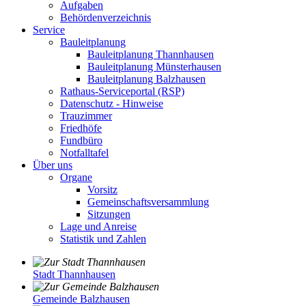
Aufgaben
Behördenverzeichnis
Service
Bauleitplanung
Bauleitplanung Thannhausen
Bauleitplanung Münsterhausen
Bauleitplanung Balzhausen
Rathaus-Serviceportal (RSP)
Datenschutz - Hinweise
Trauzimmer
Friedhöfe
Fundbüro
Notfalltafel
Über uns
Organe
Vorsitz
Gemeinschaftsversammlung
Sitzungen
Lage und Anreise
Statistik und Zahlen
Stadt Thannhausen
Gemeinde Balzhausen