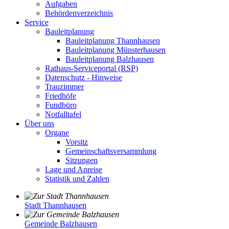
Aufgaben
Behördenverzeichnis
Service
Bauleitplanung
Bauleitplanung Thannhausen
Bauleitplanung Münsterhausen
Bauleitplanung Balzhausen
Rathaus-Serviceportal (RSP)
Datenschutz - Hinweise
Trauzimmer
Friedhöfe
Fundbüro
Notfalltafel
Über uns
Organe
Vorsitz
Gemeinschaftsversammlung
Sitzungen
Lage und Anreise
Statistik und Zahlen
Stadt Thannhausen
Gemeinde Balzhausen