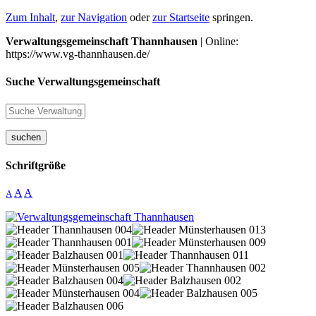
Zum Inhalt
,
zur Navigation
oder
zur Startseite
springen.
Verwaltungsgemeinschaft Thannhausen
| Online:
https://www.vg-thannhausen.de/
Suche Verwaltungsgemeinschaft
suchen
Schriftgröße
A
A
A