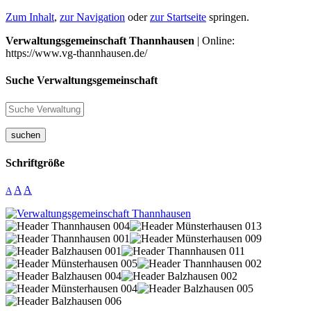
Zum Inhalt
,
zur Navigation
oder
zur Startseite
springen.
Verwaltungsgemeinschaft Thannhausen
| Online:
https://www.vg-thannhausen.de/
Suche Verwaltungsgemeinschaft
suchen
Schriftgröße
A
A
A