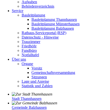
Aufgaben
Behördenverzeichnis
Service
Bauleitplanung
Bauleitplanung Thannhausen
Bauleitplanung Münsterhausen
Bauleitplanung Balzhausen
Rathaus-Serviceportal (RSP)
Datenschutz - Hinweise
Trauzimmer
Friedhöfe
Fundbüro
Notfalltafel
Über uns
Organe
Vorsitz
Gemeinschaftsversammlung
Sitzungen
Lage und Anreise
Statistik und Zahlen
Stadt Thannhausen
Gemeinde Balzhausen