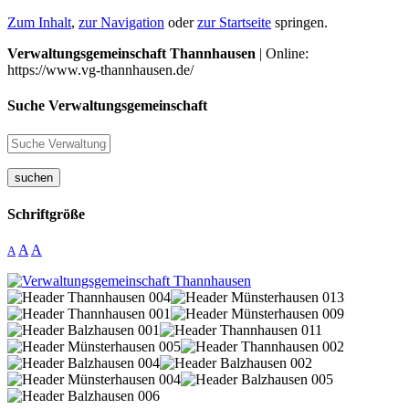
Zum Inhalt
,
zur Navigation
oder
zur Startseite
springen.
Verwaltungsgemeinschaft Thannhausen
| Online:
https://www.vg-thannhausen.de/
Suche Verwaltungsgemeinschaft
suchen
Schriftgröße
A
A
A