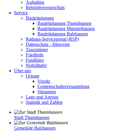
Aufgaben
Behördenverzeichnis
Service
Bauleitplanung
Bauleitplanung Thannhausen
Bauleitplanung Münsterhausen
Bauleitplanung Balzhausen
Rathaus-Serviceportal (RSP)
Datenschutz - Hinweise
Trauzimmer
Friedhöfe
Fundbüro
Notfalltafel
Über uns
Organe
Vorsitz
Gemeinschaftsversammlung
Sitzungen
Lage und Anreise
Statistik und Zahlen
Stadt Thannhausen
Gemeinde Balzhausen