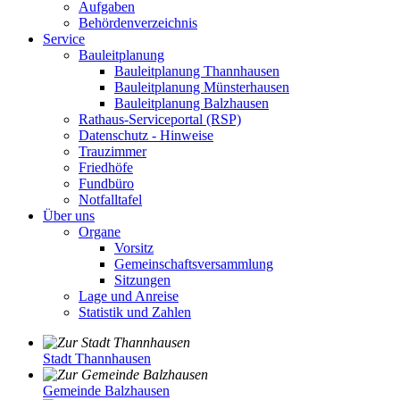
Aufgaben
Behördenverzeichnis
Service
Bauleitplanung
Bauleitplanung Thannhausen
Bauleitplanung Münsterhausen
Bauleitplanung Balzhausen
Rathaus-Serviceportal (RSP)
Datenschutz - Hinweise
Trauzimmer
Friedhöfe
Fundbüro
Notfalltafel
Über uns
Organe
Vorsitz
Gemeinschaftsversammlung
Sitzungen
Lage und Anreise
Statistik und Zahlen
Stadt Thannhausen
Gemeinde Balzhausen