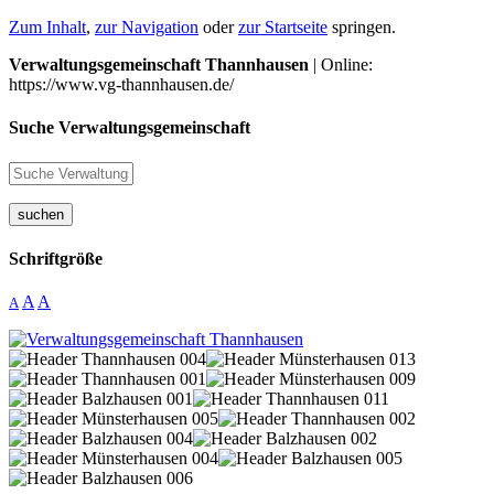
Zum Inhalt
,
zur Navigation
oder
zur Startseite
springen.
Verwaltungsgemeinschaft Thannhausen
| Online:
https://www.vg-thannhausen.de/
Suche Verwaltungsgemeinschaft
suchen
Schriftgröße
A
A
A