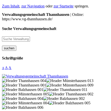
Zum Inhalt
,
zur Navigation
oder
zur Startseite
springen.
Verwaltungsgemeinschaft Thannhausen
| Online:
https://www.vg-thannhausen.de/
Suche Verwaltungsgemeinschaft
suchen
Schriftgröße
A
A
A