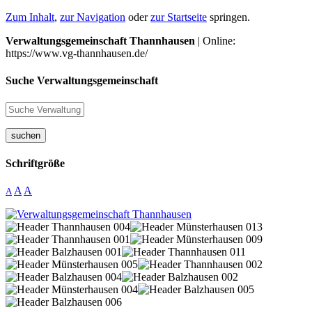
Zum Inhalt
,
zur Navigation
oder
zur Startseite
springen.
Verwaltungsgemeinschaft Thannhausen
| Online:
https://www.vg-thannhausen.de/
Suche Verwaltungsgemeinschaft
suchen
Schriftgröße
A
A
A