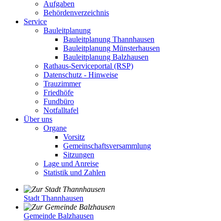
Aufgaben
Behördenverzeichnis
Service
Bauleitplanung
Bauleitplanung Thannhausen
Bauleitplanung Münsterhausen
Bauleitplanung Balzhausen
Rathaus-Serviceportal (RSP)
Datenschutz - Hinweise
Trauzimmer
Friedhöfe
Fundbüro
Notfalltafel
Über uns
Organe
Vorsitz
Gemeinschaftsversammlung
Sitzungen
Lage und Anreise
Statistik und Zahlen
Stadt Thannhausen
Gemeinde Balzhausen