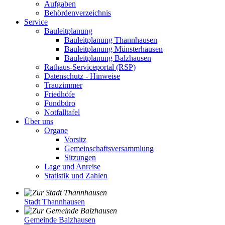
Aufgaben
Behördenverzeichnis
Service
Bauleitplanung
Bauleitplanung Thannhausen
Bauleitplanung Münsterhausen
Bauleitplanung Balzhausen
Rathaus-Serviceportal (RSP)
Datenschutz - Hinweise
Trauzimmer
Friedhöfe
Fundbüro
Notfalltafel
Über uns
Organe
Vorsitz
Gemeinschaftsversammlung
Sitzungen
Lage und Anreise
Statistik und Zahlen
Stadt Thannhausen
Gemeinde Balzhausen