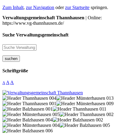
Zum Inhalt
,
zur Navigation
oder
zur Startseite
springen.
Verwaltungsgemeinschaft Thannhausen
| Online:
https://www.vg-thannhausen.de/
Suche Verwaltungsgemeinschaft
suchen
Schriftgröße
A
A
A