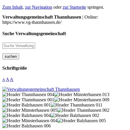
Zum Inhalt
,
zur Navigation
oder
zur Startseite
springen.
Verwaltungsgemeinschaft Thannhausen
| Online:
https://www.vg-thannhausen.de/
Suche Verwaltungsgemeinschaft
suchen
Schriftgröße
A
A
A