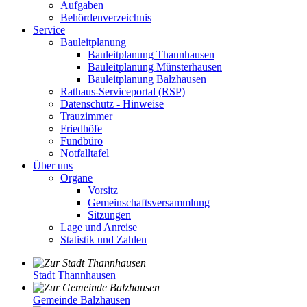
Aufgaben
Behördenverzeichnis
Service
Bauleitplanung
Bauleitplanung Thannhausen
Bauleitplanung Münsterhausen
Bauleitplanung Balzhausen
Rathaus-Serviceportal (RSP)
Datenschutz - Hinweise
Trauzimmer
Friedhöfe
Fundbüro
Notfalltafel
Über uns
Organe
Vorsitz
Gemeinschaftsversammlung
Sitzungen
Lage und Anreise
Statistik und Zahlen
Stadt Thannhausen
Gemeinde Balzhausen